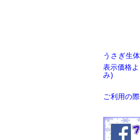
うさぎ生
表示価格よ
み)
ご利用の