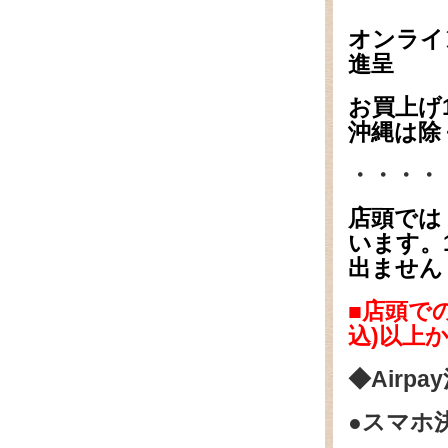
オンライ
進呈
お買上げ1
沖縄は除
・・・・
店頭では
います。
出ません
■店頭で
込)以上
◆Airpa
●スマホ