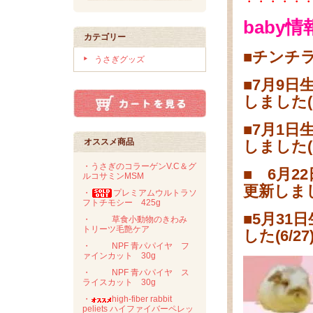
・・・・・
baby情
カテゴリー
■チンチラ
うさぎグッズ
■7月9日
しました(7
■7月1日
オススメ商品
しました(7
・うさぎのコラーゲンV.C＆グ
■ 6月2
ルコサミンMSM
更新しました
・
プレミアムウルトラソ
フトチモシー 425g
■5月31
・
草食小動物のきわみ
トリーツ毛艶ケア
した(6/27
・
NPF 青パパイヤ フ
ァインカット 30g
・
NPF 青パパイヤ ス
ライスカット 30g
・
high-fiber rabbit
peliets ハイファイバーペレッ