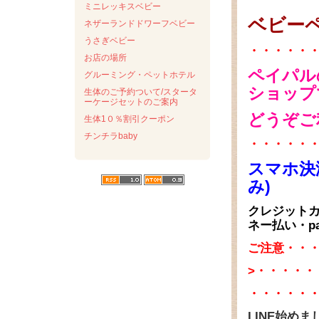
ミニレッキスベビー
ベビー
ネザーランドドワーフベビー
うさぎベビー
・・・・・
お店の場所
ペイパル
グルーミング・ペットホテル
ショップ
生体のご予約ついて/スタータ
ーケージセットのご案内
どうぞご
生体1０％割引クーポン
チンチラbaby
・・・・・
スマホ決
み)
クレジットカー
ネー払い・pa
ご注意・・・
>・・・・
・・・・・
LINE始め