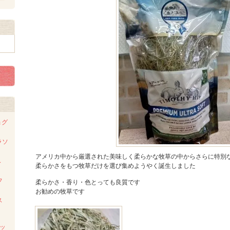
＆グ
ラソ
アメリカ中から厳選された美味しく柔らかな牧草の中からさらに特別
わみ
柔らかさをもつ牧草だけを選び集めようやく誕生しました
フ
柔らかさ・香り・色とっても良質です
お勧めの牧草です
ス
レッ