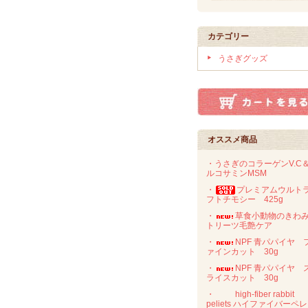
カテゴリー
うさぎグッズ
オススメ商品
・うさぎのコラーゲンV.C
ルコサミンMSM
・
プレミアムウルト
フトチモシー 425g
・
草食小動物のき
トリーツ毛艶ケア
・
NPF 青パパイヤ 
ァインカット 30g
・
NPF 青パパイヤ 
ライスカット 30g
・
high-fiber rabbit
peliets ハイファイバーペ