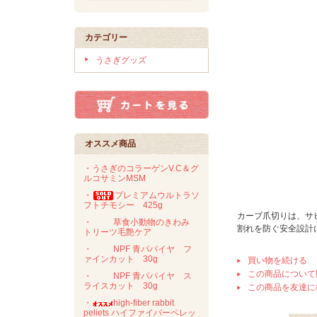
カテゴリー
うさぎグッズ
オススメ商品
・うさぎのコラーゲンV.C＆グ
ルコサミンMSM
・
プレミアムウルトラソ
フトチモシー 425g
カーブ爪切りは、サ
・
草食小動物のきわみ
割れを防ぐ安全設計
トリーツ毛艶ケア
・
NPF 青パパイヤ フ
ァインカット 30g
買い物を続ける
この商品について
・
NPF 青パパイヤ ス
ライスカット 30g
この商品を友達に
・
high-fiber rabbit
peliets ハイファイバーペレッ